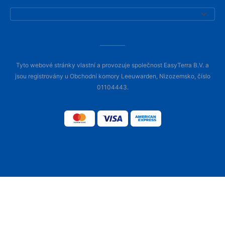
Tyto webové stránky vlastní a provozuje společnost EasyTerra B.V. a
jsou registrovány u Obchodní komory Leeuwarden, Nizozemsko, číslo
01104443.