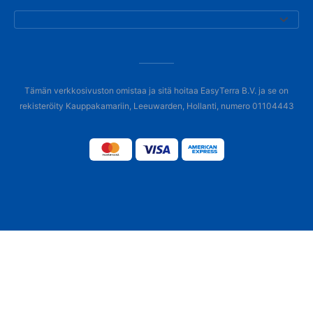
Tämän verkkosivuston omistaa ja sitä hoitaa EasyTerra B.V. ja se on
rekisteröity Kauppakamariin, Leeuwarden, Hollanti, numero 01104443