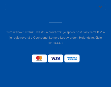
Túto webovú stránku vlastní a prevádzkuje spoločnosť EasyTerra B.V. a
je registrovaná v Obchodnej komore Leeuwarden, Holandsko, číslo
01104443.