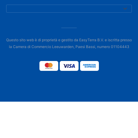
Questo sito web è di proprietà e gestito da EasyTerra B.V. e iscritta presso
la Camera di Commercio Leeuwarden, Paesi Bassi, numero 01104443