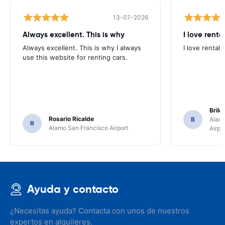
13-07-2026
Always excellent. This is why
I love renta
Always excellent. This is why I always
I love rental 
use this website for renting cars.
Brile
Rosario Ricalde
B
Alamo
R
Alamo San Francisco Airport
Airpo
Ayuda y contacto
¿Necesitas ayuda? Contacta con unos de nuestros
expertos en alquileres.