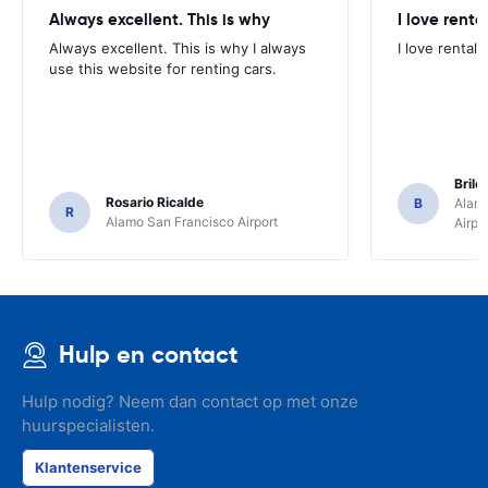
Always excellent. This is why
I love renta
Always excellent. This is why I always
I love rental 
use this website for renting cars.
Brile
Rosario Ricalde
B
Alamo
R
Alamo San Francisco Airport
Airpo
Hulp en contact
Hulp nodig? Neem dan contact op met onze
huurspecialisten.
Klantenservice