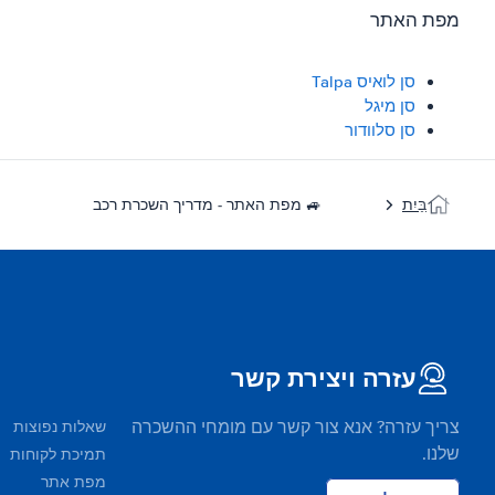
מפת האתר
סן לואיס Talpa
סן מיגל
סן סלוודור
בַּיִת
🚙 מפת האתר - מדריך השכרת רכב
עזרה ויצירת קשר
צריך עזרה? אנא צור קשר עם מומחי ההשכרה
שאלות נפוצות
שלנו.
תמיכת לקוחות
מפת אתר