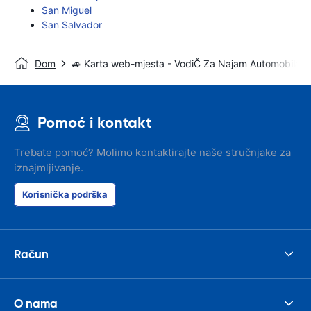
San Miguel
San Salvador
Dom
🚙 Karta web-mjesta - VodiČ Za Najam Automobila
Pomoć i kontakt
Trebate pomoć? Molimo kontaktirajte naše stručnjake za
iznajmljivanje.
Korisnička podrška
Račun
O nama