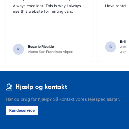
Always excellent. This is why I always
I love rental 
use this website for renting cars.
Brile
Rosario Ricalde
B
Alamo
R
Alamo San Francisco Airport
Airpo
Hjælp og kontakt
Har du brug for hjælp? Så kontakt vores lejespecialister.
Kundeservice