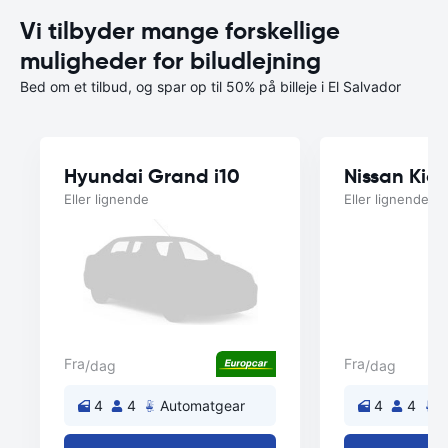
Vi tilbyder mange forskellige
muligheder for biludlejning
Bed om et tilbud, og spar op til 50% på billeje i El Salvador
Hyundai Grand i10
Nissan Kick
Eller lignende
Eller lignende
Fra
Fra
/dag
/dag
4
4
Automatgear
4
4
A