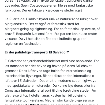
og San Salvador. Du vil nyde de lokale traditionelle danse i
Los ruder. Søen Coatepeque er en lille sø med fantastiske
funktioner. Der er talrige arkæologiske steder også.
La Puerta del Diablo tilbyder unikke naturskønne udsigt over
bjerglandskab. Det er også et fantastisk sted for
bjergbestigning og sightseeing. For en fantastisk oplevelse, så
prøv El Boquerón National Park. Fra parken kan du se crater
volcano. Du vil helt sikkert finde de indfødte grupper i
regionen en fascination.
Er der pålidelige transport i El Salvador?
El Salvador har jernbaneforbindelser med sine nabolande. For
løs transport har det havne og havne på dens Stillehavet
grænser. Dens lufthavne tage højde for internationale og
indenlandske flyvninger. Blandt disse er den internationale
lufthavn i El Salvador. Det er ultra moderne super highways
med spektakulære motorveje. Du kunne leje deres biler fra
Comalapa International airport til dine foretrukne steder. For
glat rejse til top hoteller langs kysten har
bil
udlejning
fantastiske tour køretøjer. Med en stor kunde pleje service