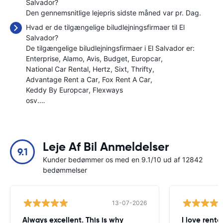
Salvador?
Den gennemsnitlige lejepris sidste måned var
pr. Dag.
Hvad er de tilgængelige biludlejningsfirmaer til El
Salvador?
De tilgængelige biludlejningsfirmaer i El Salvador er:
Enterprise
Alamo
Avis
Budget
Europcar
National Car Rental
Hertz
Sixt
Thrifty
Advantage Rent a Car
Fox Rent A Car
Keddy By Europcar
Flexways
osv.…
Leje Af Bil Anmeldelser
9.1
Kunder bedømmer os med en 9.1/10 ud af 12842
bedømmelser
13-07-2026
Always excellent. This is why
I love renta