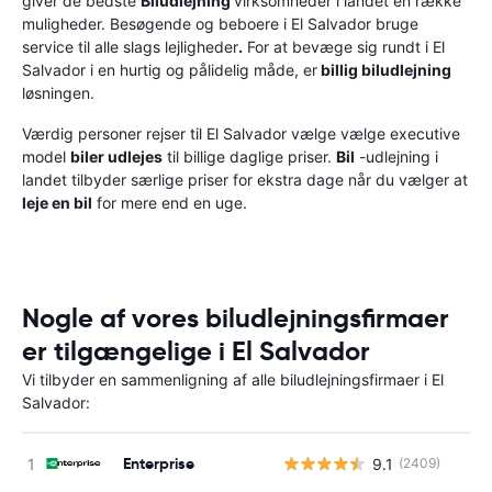
giver de bedste
Biludlejning
virksomheder i landet en række
muligheder. Besøgende og beboere i El Salvador bruge
service til alle slags lejligheder
.
For at bevæge sig rundt i El
Salvador i en hurtig og pålidelig måde, er
billig biludlejning
løsningen.
Værdig personer rejser til El Salvador vælge vælge executive
model
biler udlejes
til billige daglige priser.
Bil
-udlejning i
landet tilbyder særlige priser for ekstra dage når du vælger at
leje en bil
for mere end en uge.
Nogle af vores biludlejningsfirmaer
er tilgængelige i El Salvador
Vi tilbyder en sammenligning af alle biludlejningsfirmaer i El
Salvador:
Enterprise
9.1
(2409)