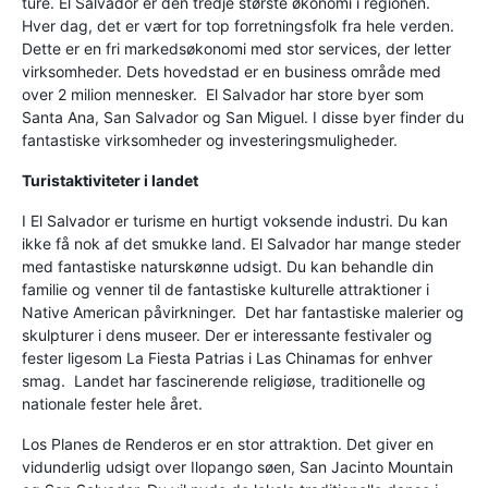
ture. El Salvador er den tredje største økonomi i regionen.
Hver dag, det er vært for top forretningsfolk fra hele verden.
Dette er en fri markedsøkonomi med stor services, der letter
virksomheder. Dets hovedstad er en business område med
over 2 milion mennesker. El Salvador har store byer som
Santa Ana, San Salvador og San Miguel. I disse byer finder du
fantastiske virksomheder og investeringsmuligheder.
Turistaktiviteter i landet
I El Salvador er turisme en hurtigt voksende industri. Du kan
ikke få nok af det smukke land. El Salvador har mange steder
med fantastiske naturskønne udsigt. Du kan behandle din
familie og venner til de fantastiske kulturelle attraktioner i
Native American påvirkninger. Det har fantastiske malerier og
skulpturer i dens museer. Der er interessante festivaler og
fester ligesom La Fiesta Patrias i Las Chinamas for enhver
smag. Landet har fascinerende religiøse, traditionelle og
nationale fester hele året.
Los Planes de Renderos er en stor attraktion. Det giver en
vidunderlig udsigt over Ilopango søen, San Jacinto Mountain