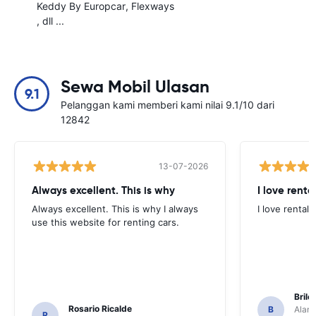
Keddy By Europcar
Flexways
, dll ...
Sewa Mobil Ulasan
9.1
Pelanggan kami memberi kami nilai 9.1/10 dari
12842
13-07-2026
Always excellent. This is why
I love renta
Always excellent. This is why I always
I love rental 
use this website for renting cars.
Brile
Rosario Ricalde
B
Alamo
R