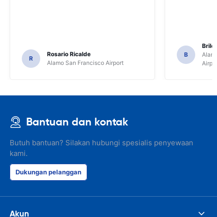
Brile
Rosario Ricalde
B
Alamo
R
Alamo San Francisco Airport
Airpo
Bantuan dan kontak
Butuh bantuan? Silakan hubungi spesialis penyewaan
kami.
Dukungan pelanggan
Akun