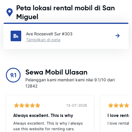
Peta lokasi rental mobil di San
Miguel
Lihat lokasi persewaan mobil utama kami di San Miguel
Ave Roosevelt Sur #303
Tampilkan di peta
Sewa Mobil Ulasan
9.1
Pelanggan kami memberi kami nilai 9.1/10 dari
12842
13-07-2026
Always excellent. This is why
I love renta
Always excellent. This is why I always
I love rental 
use this website for renting cars.