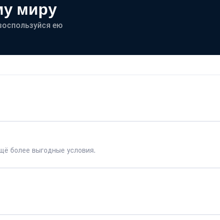
му миру
- воспользуйся ею
щё более выгодные условия.