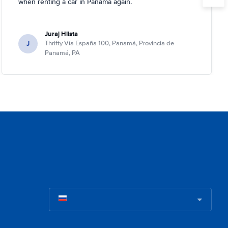
when renting a car in Panama again.
Juraj Hlista
J
Thrifty Vía España 100, Panamá, Provincia de
Panamá, PA