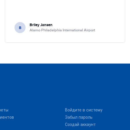
Briley Jansen
B
Alamo Philadelphia International Airport
веты
Войдите в систему
иентов
Забыл пароль
Создай аккаунт