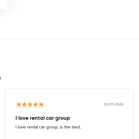
0
02-07-2026
I love rental car group
I love rental car group, is the best.