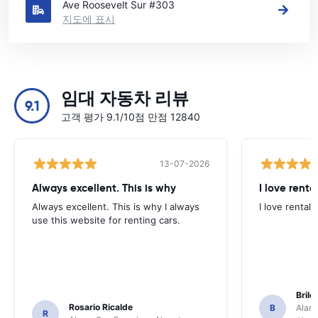
Ave Roosevelt Sur #303
지도에 표시
임대 자동차 리뷰
9.1
고객 평가 9.1/10점 만점 12840
13-07-2026
Always excellent. This is why
I love renta
Always excellent. This is why I always
I love rental 
use this website for renting cars.
Brile
Rosario Ricalde
B
Alamo
R