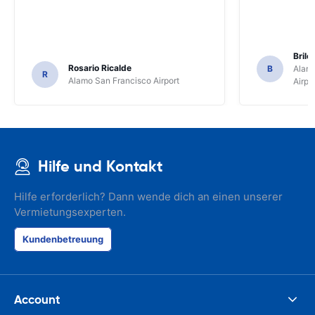
Brile
Rosario Ricalde
B
Alamo
R
Alamo San Francisco Airport
Airpo
Hilfe und Kontakt
Hilfe erforderlich? Dann wende dich an einen unserer
Vermietungsexperten.
Kundenbetreuung
Account