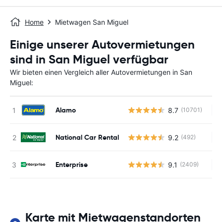
Home
Mietwagen San Miguel
Einige unserer Autovermietungen
sind in San Miguel verfügbar
Wir bieten einen Vergleich aller Autovermietungen in San
Miguel:
Alamo
8.7
(10701)
Ke
National Car Rental
9.2
(492)
Ke
Enterprise
9.1
(2409)
Ke
Karte mit Mietwagenstandorten