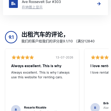
Ave Roosevelt Sur #303
在地图上显示
出租汽车的评论，
9.1
我们的客户给我们的评分是9.1/10 （满分12840
13-07-2026
Always excellent. This is why
I love renta
Always excellent. This is why I always
I love rental 
use this website for renting cars.
Brile
Rosario Ricalde
B
Alamo
R