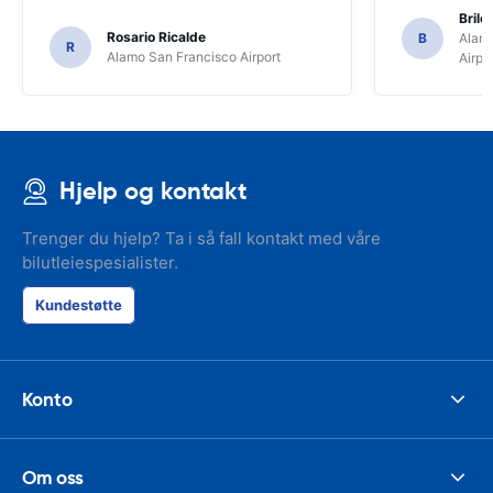
Brile
Rosario Ricalde
B
Alamo
R
Alamo San Francisco Airport
Airpo
Hjelp og kontakt
Trenger du hjelp? Ta i så fall kontakt med våre
bilutleiespesialister.
Kundestøtte
Konto
Om oss