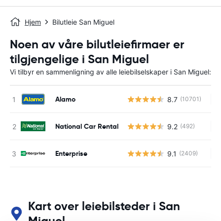
Hjem
Bilutleie San Miguel
Noen av våre bilutleiefirmaer er
tilgjengelige i San Miguel
Vi tilbyr en sammenligning av alle leiebilselskaper i San Miguel:
Alamo
8.7
(10701)
In
National Car Rental
9.2
(492)
In
Enterprise
9.1
(2409)
In
Kart over leiebilsteder i San