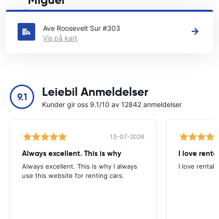
Miguel
Se våre viktigste bilutleiesteder i San Miguel
Ave Roosevelt Sur #303
Vis på kart
Leiebil Anmeldelser
9.1
Kunder gir oss 9.1/10 av 12842 anmeldelser
13-07-2026
Always excellent. This is why
I love renta
Always excellent. This is why I always
I love rental 
use this website for renting cars.