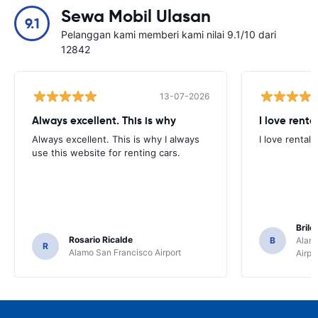
Sewa Mobil Ulasan
9.1
Pelanggan kami memberi kami nilai 9.1/10 dari
12842
13-07-2026
Always excellent. This is why
I love renta
Always excellent. This is why I always
I love rental 
use this website for renting cars.
Brile
Rosario Ricalde
B
Alamo
R
Alamo San Francisco Airport
Airpo