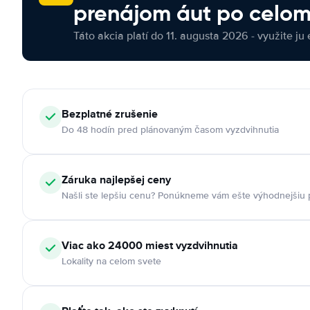
prenájom áut po celom
Táto akcia platí do 11. augusta 2026 - využite ju 
Bezplatné zrušenie
Do 48 hodín pred plánovaným časom vyzdvihnutia
Záruka najlepšej ceny
Našli ste lepšiu cenu? Ponúkneme vám ešte výhodnejšiu
Viac ako 24000 miest vyzdvihnutia
Lokality na celom svete