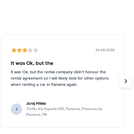
24-06-2026
It was Ok, but the
It was Ok, but the rental company didn't honour the
rental agreement so I will likely look for other options
when renting a car in Panama again.
Juraj Hlista
J
Thrifty Vía España 100, Panamá, Provincia de
Panamá, PA