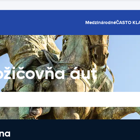
Medzinárodné
ČASTO KL
ožičovňa áut
 na