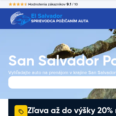
9.1
Hodnotenia zákazníkov
/ 10
El Salvador
SPRIEVODCA POŽIČANÍM AUTA
San Salvador P
Vyhľadajte auto na prenájom v krajine San Salvador
Zľava až do výšky 20%