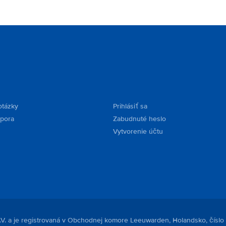
otázky
Prihlásiť sa
dpora
Zabudnuté heslo
Vytvorenie účtu
.V. a je registrovaná v Obchodnej komore Leeuwarden, Holandsko, číslo