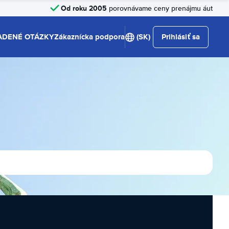
Od roku 2005
porovnávame ceny prenájmu áut
ADENÉ OTÁZKY
Zákaznícka podpora
(SK)
Prihlásiť sa