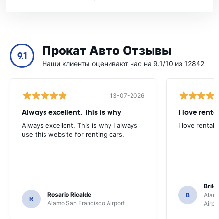
Прокат Авто Отзывы
9.1
Наши клиенты оценивают нас на 9.1/10 из 12842
13-07-2026
Always excellent. This is why
I love renta
Always excellent. This is why I always
I love rental 
use this website for renting cars.
Brile
Rosario Ricalde
B
Alamo
R
Alamo San Francisco Airport
Airpo