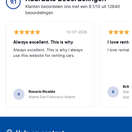
9.1
Klanten beoordelen ons met een 9.1/10 uit 12840
beoordelingen
13-07-2026
Always excellent. This is why
I love renta
Always excellent. This is why I always
I love rental 
use this website for renting cars.
Brile
Rosario Ricalde
B
Alamo
R
Alamo San Francisco Airport
Airpo