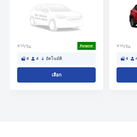
จาก
จาก
/วัน
/วัน
4
4
อัตโนมัติ
4
เลือก