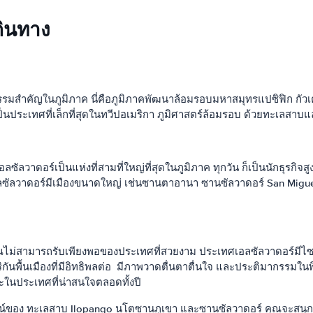
ดินทาง
นธรรมสำคัญในภูมิภาค นี่คือภูมิภาคพัฒนาล้อมรอบมหาสมุทรแปซิฟิก กั
เป็นประเทศที่เล็กที่สุดในทวีปอเมริกา ภูมิศาสตร์ล้อมรอบ ด้วยทะเลสา
 เอลซัลวาดอร์เป็นแห่งที่สามที่ใหญ่ที่สุดในภูมิภาค ทุกวัน ก็เป็นนักธุร
เอลซัลวาดอร์มีเมืองขนาดใหญ่ เช่นซานตาอานา ซานซัลวาดอร์ San Migue
 คุณไม่สามารถรับเพียงพอของประเทศที่สวยงาม ประเทศเอลซัลวาดอร์มีไ
ันพื้นเมืองที่มีอิทธิพลต่อ มีภาพวาดตื่นตาตื่นใจ และประติมากรรมในพ
ในประเทศที่น่าสนใจตลอดทั้งปี
วทัศน์ของ ทะเลสาบ Ilopango นโตซานภูเขา และซานซัลวาดอร์ คุณจะสน