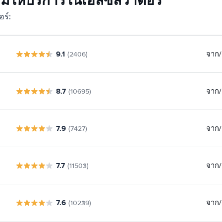
อมให้บริการในเอลซัลวาดอร์
ร์:
9.1
จาก
/
(2406)
8.7
จาก
/
(10695)
7.9
จาก
/
(7427)
7.7
จาก
/
(11503)
7.6
จาก
/
(10239)