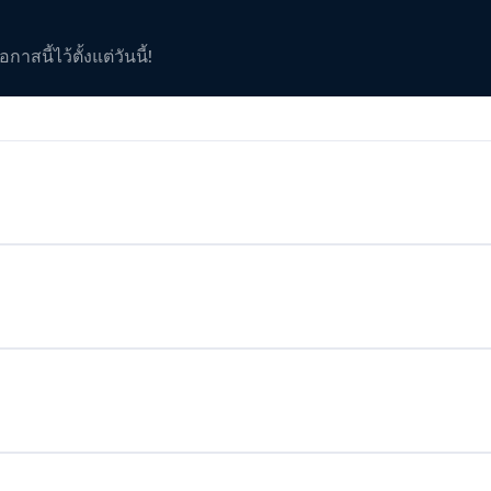
สนี้ไว้ตั้งแต่วันนี้!