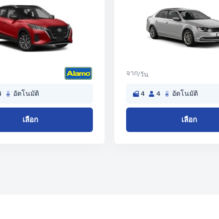
จาก
/วัน
4
อัตโนมัติ
4
4
อัตโนมัติ
เลือก
เลือก