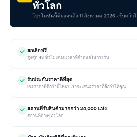
ทั่วโลก
โปรโมชั่นนี้มีผลจนถึง 11 สิงหาคม 2026 - รีบคว้าโอกา
ยกเลิกฟรี
สูงสุด 48 ชั่วโมงก่อนเวลาที่กำหนดในการรับ
รับประกันราคาดีที่สุด
เจอราคาที่ดีกว่านี้ไหม? เราจะเสนอราคาที่ดีกว่าให้คุณ
สถานที่รับสินค้ามากกว่า 24,000 แห่ง
สถานที่ต่างๆทั่วโลก