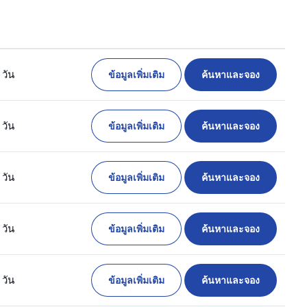
ข้อมูลเพิ่มเติม
ค้นหาและจอง
 วัน
ข้อมูลเพิ่มเติม
ค้นหาและจอง
 วัน
ข้อมูลเพิ่มเติม
ค้นหาและจอง
 วัน
ข้อมูลเพิ่มเติม
ค้นหาและจอง
 วัน
ข้อมูลเพิ่มเติม
ค้นหาและจอง
 วัน