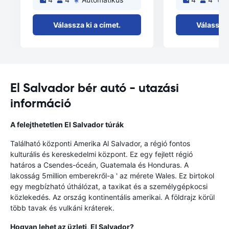
Válassza ki a címet.
Válassza 
El Salvador bér autó - utazási
információ
A felejthetetlen El Salvador túrák
Található központi Amerika Al Salvador, a régió fontos
kulturális és kereskedelmi központ. Ez egy fejlett régió
határos a Csendes-óceán, Guatemala és Honduras. A
lakosság 5million emberekről-a ' az mérete Wales. Ez birtokol
egy megbízható úthálózat, a taxikat és a személygépkocsi
közlekedés. Az ország kontinentális amerikai. A földrajz körül
több tavak és vulkáni kráterek.
Hogyan lehet az üzleti, El Salvador?