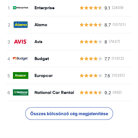
Enterprise
9.1
(2409)
Alamo
8.7
(10701)
Avis
8
(7437)
Budget
7.7
(11512)
Europcar
7.6
(10251)
National Car Rental
9.2
(492)
Összes kölcsönző cég megjelenítése