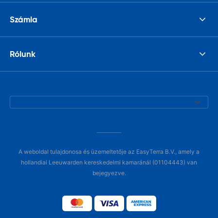
Számla
Rólunk
A weboldal tulajdonosa és üzemeltetője az EasyTerra B.V., amely a
hollandiai Leeuwarden kereskedelmi kamaránál (01104443) van
bejegyezve.