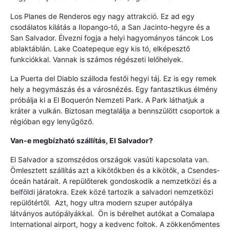
Los Planes de Renderos egy nagy attrakció. Ez ad egy
csodálatos kilátás a Ilopango-tó, a San Jacinto-hegyre és a
San Salvador. Élvezni fogja a helyi hagyományos táncok Los
ablaktáblán. Lake Coatepeque egy kis tó, elképesztő
funkciókkal. Vannak is számos régészeti lelőhelyek.
La Puerta del Diablo szálloda festői hegyi táj. Ez is egy remek
hely a hegymászás és a városnézés. Egy fantasztikus élmény
próbálja ki a El Boquerón Nemzeti Park. A Park láthatjuk a
kráter a vulkán. Biztosan megtalálja a bennszülött csoportok a
régióban egy lenyűgöző.
Van-e megbízható szállítás, El Salvador?
El Salvador a szomszédos országok vasúti kapcsolata van.
Ömlesztett szállítás azt a kikötőkben és a kikötők, a Csendes-
óceán határait. A repülőterek gondoskodik a nemzetközi és a
belföldi járatokra. Ezek közé tartozik a salvadori nemzetközi
repülőtértől. Azt, hogy ultra modern szuper autópálya
látványos autópályákkal. Ön is bérelhet autókat a Comalapa
International airport, hogy a kedvenc foltok. A zökkenőmentes