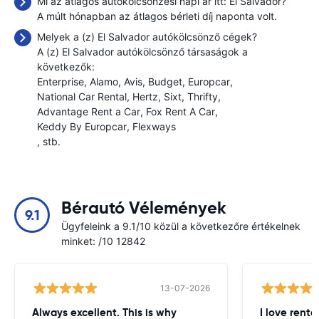
Mi az átlagos autókölcsönzési napi ár itt: El Salvador?
A múlt hónapban az átlagos bérleti díj naponta
volt.
Melyek a (z) El Salvador autókölcsönző cégek?
A (z) El Salvador autókölcsönző társaságok a
következők:
Enterprise
Alamo
Avis
Budget
Europcar
National Car Rental
Hertz
Sixt
Thrifty
Advantage Rent a Car
Fox Rent A Car
Keddy By Europcar
Flexways
, stb.
Bérautó Vélemények
9.1
Ügyfeleink a 9.1/10 közül a következőre értékelnek
minket: /10 12842
13-07-2026
Always excellent. This is why
I love renta