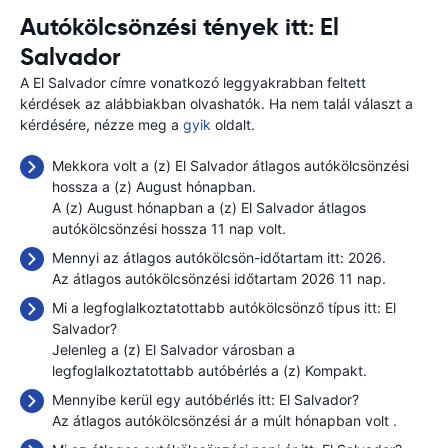
Autókölcsönzési tények itt: El
Salvador
A El Salvador címre vonatkozó leggyakrabban feltett
kérdések az alábbiakban olvashatók. Ha nem talál választ a
kérdésére, nézze meg a
gyik
oldalt.
Mekkora volt a (z) El Salvador átlagos autókölcsönzési
hossza a (z) August hónapban.
A (z) August hónapban a (z) El Salvador átlagos
autókölcsönzési hossza 11 nap volt.
Mennyi az átlagos autókölcsön-időtartam itt: 2026.
Az átlagos autókölcsönzési időtartam 2026 11 nap.
Mi a legfoglalkoztatottabb autókölcsönző típus itt: El
Salvador?
Jelenleg a (z) El Salvador városban a
legfoglalkoztatottabb autóbérlés a (z) Kompakt.
Mennyibe kerül egy autóbérlés itt: El Salvador?
Az átlagos autókölcsönzési ár a múlt hónapban volt
.