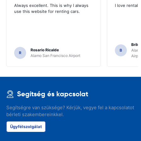
Always excellent. This is why I always
I love rental 
use this website for renting cars.
Brile
Rosario Ricalde
B
Alamo
R
Alamo San Francisco Airport
Airpo
Segítség és kapcsolat
Segítségre van szüksége? Kérjük, vegye fel a kapcsolatot
bérleti szakembereinkkel.
Ügyfélszolgálat