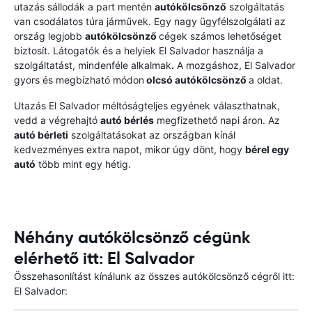
utazás sállodák a part mentén
autókölcsönző
szolgáltatás
van csodálatos túra járművek. Egy nagy ügyfélszolgálati az
ország legjobb
autókölcsönző
cégek számos lehetőséget
biztosít. Látogatók és a helyiek El Salvador használja a
szolgáltatást, mindenféle alkalmak
.
A mozgáshoz, El Salvador
gyors és megbízható módon
olcsó autókölcsönző
a oldat.
Utazás El Salvador méltóságteljes egyének választhatnak,
vedd a végrehajtó
autó bérlés
megfizethető napi áron. Az
autó bérleti
szolgáltatásokat az országban kínál
kedvezményes extra napot, mikor úgy dönt, hogy
bérel egy
autó
több mint egy hétig.
Néhány autókölcsönző cégünk
elérhető itt: El Salvador
Összehasonlítást kínálunk az összes autókölcsönző cégről itt:
El Salvador: