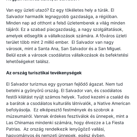
Van egy üzleti utazó? Ez egy tökéletes hely a túrák. El
Salvador harmadik legnagyobb gazdasága, a régióban.
Minden nap ad otthont a felső üzletemberek a világ minden
tájáról. Ez a szabad piacgazdaság, a nagy szolgáltatások,
amelyek elősegítik a vállalkozások számára. A főváros üzleti
terület több mint 2 millió ember. El Salvador van nagy
városok, mint a Santa Ana, San Salvador és a San Miguel.
Belül ezek a városok csodálatos vállalkozások és befektetési
lehetőségeket találsz.
Az ország turisztikai tevékenységek
El Salvador turizmus egy gyorsan fejlődő ágazat. Nem tud
betelni a gyönyörű ország. El Salvador van, és csodálatos
festői kilátást nyújt számos helyek. Tudod kezelni a család és
a barátok a csodálatos kulturális látnivalók, a Native American
befolyásolja. Ez elképesztő festmények és szobrok a
múzeumairól. Vannak érdekes fesztiválok és ünnepek, mint a
Las Chinamas mindenki számára, hogy élvezze a La Fiesta
Patrias. Az ország rendelkezik lenyűgöző vallási,
hagyományos és nemzeti ünnepek, egész évben.