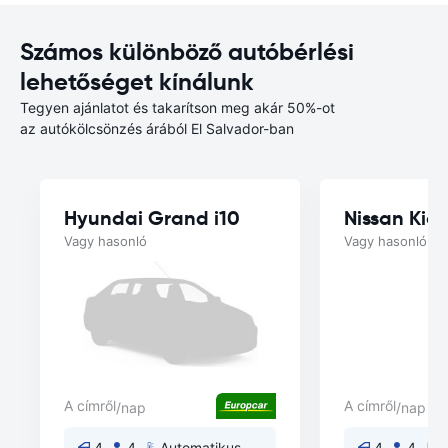
Számos különböző autóbérlési
lehetőséget kínálunk
Tegyen ajánlatot és takarítson meg akár 50%-ot
az autókölcsönzés árából El Salvador-ban
Hyundai Grand i10
Nissan Kick
Vagy hasonló
Vagy hasonló
A címről
A címről
/nap
/nap
4
4
Automatikus
4
4
A