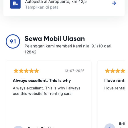
Autopista al Aeropuerto, km 42,5
Tampilkan di peta
Sewa Mobil Ulasan
9.1
Pelanggan kami memberi kami nilai 9.1/10 dari
12842
13-07-2026
Always excellent. This is why
I love renta
Always excellent. This is why I always
I love rental 
use this website for renting cars.
Brile