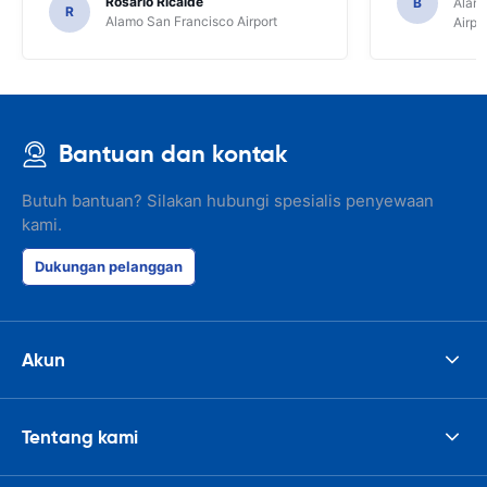
Rosario Ricalde
B
Alamo
R
Alamo San Francisco Airport
Airpo
Bantuan dan kontak
Butuh bantuan? Silakan hubungi spesialis penyewaan
kami.
Dukungan pelanggan
Akun
Tentang kami