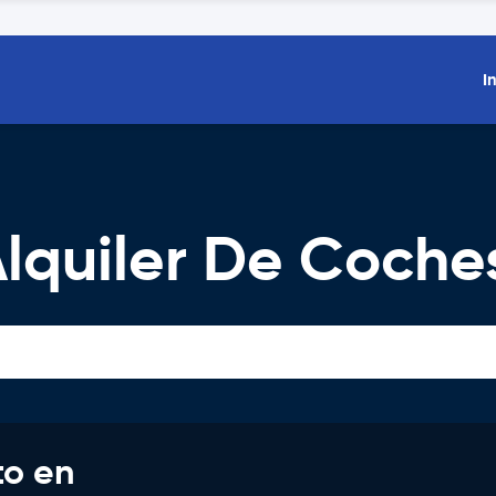
I
Alquiler De Coche
to en