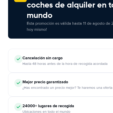
coches de alquiler en t
mundo
Esta promoción es válida hasta 11 de agosto de 
hoy mismo!
Cancelación
sin cargo
Hasta 48 horas antes de la hora de recogida acordada
Mejor precio garantizado
¿Has encontrado un precio mejor? Te haremos una oferta 
24000+
lugares de recogida
Ubicaciones en todo el mundo