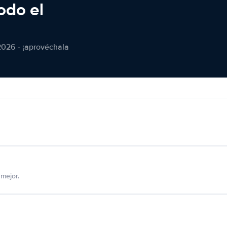
odo el
2026 - ¡aprovéchala
mejor.