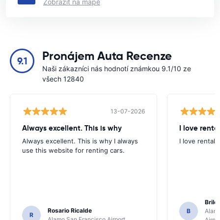
Zobrazit na mapě
Pronájem Auta Recenze
9.1
Naši zákazníci nás hodnotí známkou 9.1/10 ze
všech 12840
13-07-2026
Always excellent. This is why
I love renta
Always excellent. This is why I always
I love rental 
use this website for renting cars.
Brile
Rosario Ricalde
B
Alamo
R
Alamo San Francisco Airport
Airpo