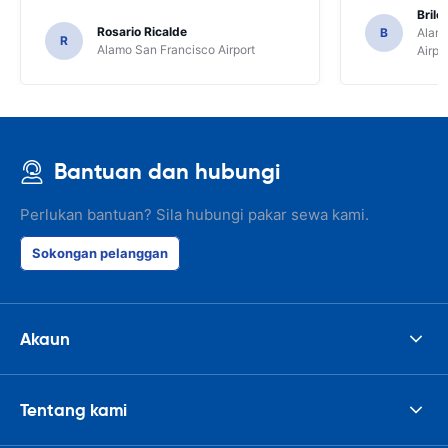
Brile
Rosario Ricalde
B
Alamo
R
Alamo San Francisco Airport
Airpo
Bantuan dan hubungi
Perlukan bantuan? Sila hubungi pakar sewa kami.
Sokongan pelanggan
Akaun
Tentang kami