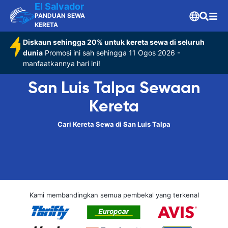
El Salvador
PANDUAN SEWA
KERETA
Diskaun sehingga 20% untuk kereta sewa di seluruh
dunia
Promosi ini sah sehingga 11 Ogos 2026 -
manfaatkannya hari ini!
San Luis Talpa Sewaan
Kereta
Cari Kereta Sewa di San Luis Talpa
Kami membandingkan semua pembekal yang terkenal