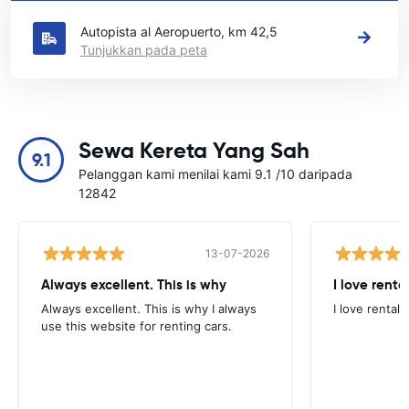
Lihat lokasi sewa kereta utama kami di San Luis Talpa
Autopista al Aeropuerto, km 42,5
Tunjukkan pada peta
Sewa Kereta Yang Sah
9.1
Pelanggan kami menilai kami 9.1 /10 daripada
12842
13-07-2026
Always excellent. This is why
I love renta
Always excellent. This is why I always
I love rental 
use this website for renting cars.