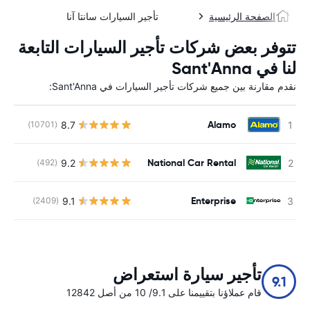
الصفحة الرئيسية
تأجير السيارات سانتا آنا
تتوفر بعض شركات تأجير السيارات التابعة
لنا في Sant'Anna
نقدم مقارنة بين جميع شركات تأجير السيارات في Sant'Anna:
Alamo
8.7
(10701)
ل
National Car Rental
9.2
(492)
ل
Enterprise
9.1
(2409)
ل
تأجير سيارة استعراض
9.1
قام عملاؤنا بتقييمنا على 9.1/ 10 من أصل 12842