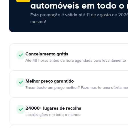
automóveis em todo o
Esta promoção é válida até 11 de agosto de 2026
mesmo!
Cancelamento
grátis
Até 48 horas antes da hora agendada para levantamento
Melhor preço garantido
Encontraste um preço melhor? Fazemos-te uma oferta mel
24000+
lugares de recolha
Localizações em todo o mundo