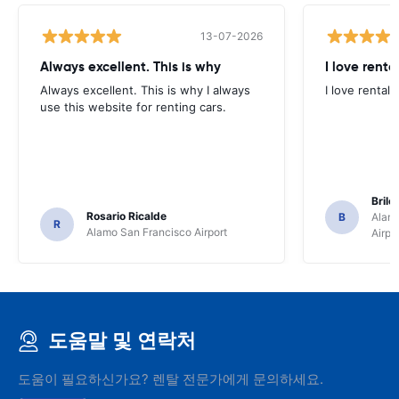
13-07-2026
Always excellent. This is why
I love renta
Always excellent. This is why I always
I love rental 
use this website for renting cars.
Brile
Rosario Ricalde
B
Alamo
R
Alamo San Francisco Airport
Airpo
도움말 및 연락처
도움이 필요하신가요? 렌탈 전문가에게 문의하세요.