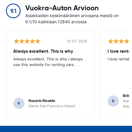
Vuokra-Auton Arvioon
9.1
Asiakkaiden keskimääräinen arvosana meistä on
9.1/10 kaikkiaan 12840 arviosta
13-07-2026
Always excellent. This is why
I love renta
Always excellent. This is why I always
I love rental 
use this website for renting cars.
Brile
Rosario Ricalde
B
Alamo
R
Alamo San Francisco Airport
Airpo