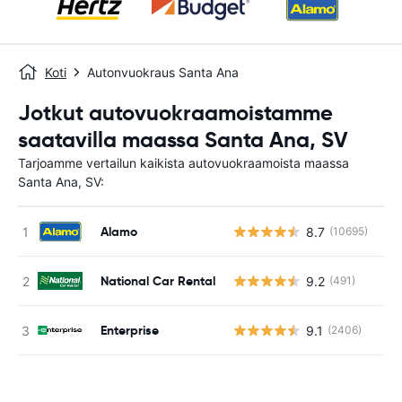
Koti
Autonvuokraus Santa Ana
Jotkut autovuokraamoistamme
saatavilla maassa Santa Ana, SV
Tarjoamme vertailun kaikista autovuokraamoista maassa
Santa Ana, SV:
Alamo
8.7
(10695)
Ei
National Car Rental
9.2
(491)
Ei
Enterprise
9.1
(2406)
Ei