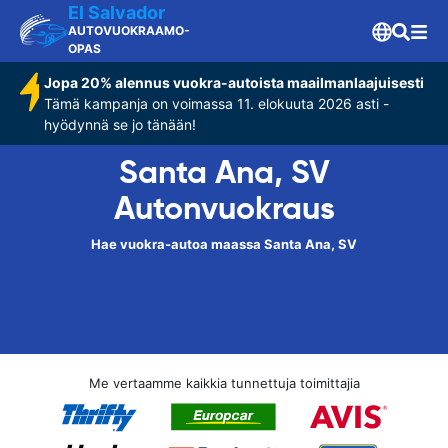
El Salvador
AUTOVUOKRAAMO-
OPAS
Jopa 20% alennus vuokra-autoista maailmanlaajuisesti
Tämä kampanja on voimassa 11. elokuuta 2026 asti -
hyödynnä se jo tänään!
Santa Ana, SV
Autonvuokraus
Hae vuokra-autoa maassa Santa Ana, SV
Me vertaamme kaikkia tunnettuja toimittajia