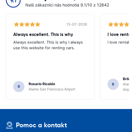
9.1
Naši zákazníci nás hodnotia 9.1/10 z 12842
13-07-2026
Always excellent. This is why
I love renta
Always excellent. This is why I always
I love rental 
use this website for renting cars.
Brile
Rosario Ricalde
B
Alamo
R
Alamo San Francisco Airport
Airpo
Pomoc a kontakt