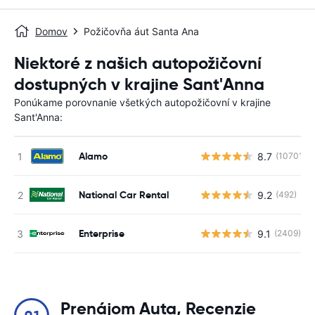
Domov
Požičovňa áut Santa Ana
Niektoré z našich autopožičovní
dostupných v krajine Sant'Anna
Ponúkame porovnanie všetkých autopožičovní v krajine
Sant'Anna:
Alamo
8.7
(10701)
National Car Rental
9.2
(492)
Enterprise
9.1
(2409)
Prenájom Auta, Recenzie