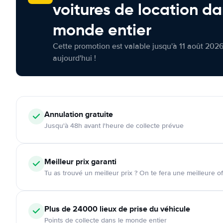
voitures de location da
monde entier
Cette promotion est valable jusqu'à 11 août 2026
aujourd'hui !
Annulation
gratuite
Jusqu'à 48h avant l'heure de collecte prévue
Meilleur prix garanti
Tu as trouvé un meilleur prix ? On te fera une meilleure of
Plus de 24000
lieux de prise du véhicule
Points de collecte dans le monde entier