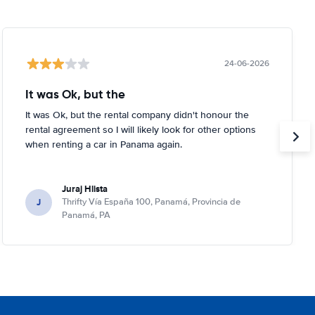
24-06-2026
It was Ok, but the
It was Ok, but the rental company didn't honour the
rental agreement so I will likely look for other options
when renting a car in Panama again.
Juraj Hlista
J
Thrifty Vía España 100, Panamá, Provincia de
Panamá, PA