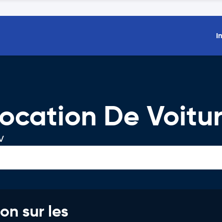
I
ocation De Voitu
V
on sur les