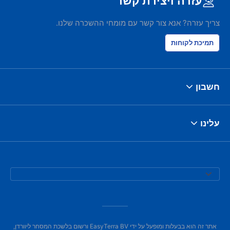
עזרה ויצירת קשר
צריך עזרה? אנא צור קשר עם מומחי ההשכרה שלנו.
תמיכת לקוחות
חשבון
עלינו
אתר זה הוא בבעלות ומופעל על ידי EasyTerra BV ורשום בלשכת המסחר ליוורדן,