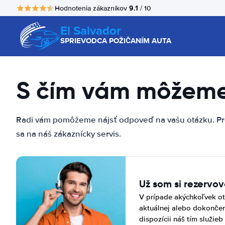
9.1
Hodnotenia zákazníkov
/ 10
El Salvador
SPRIEVODCA POŽIČANÍM AUTA
S čím vám môžem
Radi vám pomôžeme nájsť odpoveď na vašu otázku. Pre
sa na náš zákaznícky servis.
Už som si rezervov
V prípade akýchkoľvek ot
aktuálnej alebo dokončen
dispozícii náš tím služie