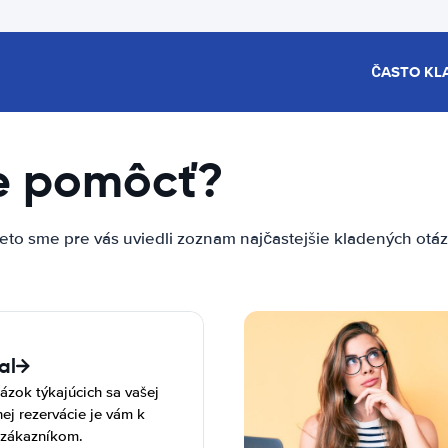
ČASTO KL
e pomôcť?
to sme pre vás uviedli zoznam najčastejšie kladených otá
al
ázok týkajúcich sa vašej
ej rezervácie je vám k
b zákazníkom.